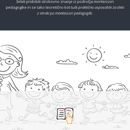
želeli pridobiti strokovno znanje iz področja montessori
pedagogike in se tako teoretično kot tudi
praktično usposobiti za delo
z otroki po montessori pedagogiki
.