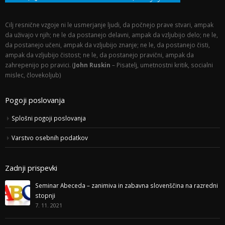
Cilj resnične vzgoje ni le usmerjanje ljudi, da počnejo prave stvari, ampak
da uživajo v njih; ne le da postanejo delavni, ampak da vzljubijo delo; ne le,
da postanejo učeni, ampak da vzljubijo znanje; ne le, da postanejo čisti,
ampak da vzljubijo čistost; ne le, da postanejo pravični, ampak da
zahrepenijo po pravici. (
John Ruskin
– Pisatelj, umetnostni kritik, socialni
mislec, človekoljub)
Pogoji poslovanja
Splošni pogoji poslovanja
Varstvo osebnih podatkov
Zadnji prispevki
Seminar Abeceda – zanimiva in zabavna slovenščina na razredni
stopnji
7. 11. 2021