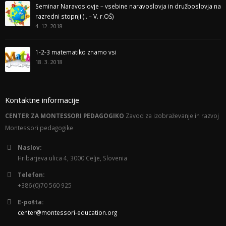
Seminar Naravoslovje – vsebine naravoslovja in družboslovja na
razredni stopnji (I. – V. r.OŠ)
4. 12. 2018
1-2-3 matematiko znamo vsi
18. 3. 2018
Kontaktne informacije
CENTER ZA MONTESSORI PEDAGOGIKO
Zavod za izobraževanje in razvoj
Montessori pedagogike
Naslov:
Hribarjeva ulica 4, 3000 Celje, Slovenia
Telefon:
+386 (0)70 560 925
E-pošta:
center@montessori-education.org