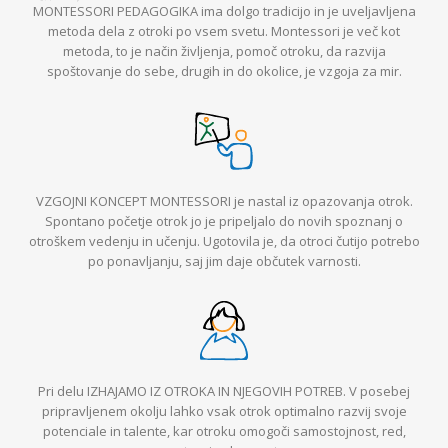
MONTESSORI PEDAGOGIKA
ima dolgo tradicijo in je
uveljavljena
metoda dela z otroki po vsem svetu
. Montessori je več kot
metoda, to
je način življenja
,
pomoč otroku
, da razvija
spoštovanje do sebe, drugih in do okolice,
je vzgoja za mir
.
VZGOJNI KONCEPT MONTESSORI
je nastal iz
opazovanja otrok
.
Spontano početje otrok jo je pripeljalo do novih spoznanj o
otroškem vedenju in učenju. Ugotovila je, da otroci čutijo potrebo
po ponavljanju, saj jim daje
občutek varnosti
.
Pri delu
IZHAJAMO IZ OTROKA IN NJEGOVIH POTREB
. V posebej
pripravljenem okolju lahko vsak otrok
optimalno razvij svoje
potenciale
in talente, kar otroku omogoči
samostojnost
,
red
,