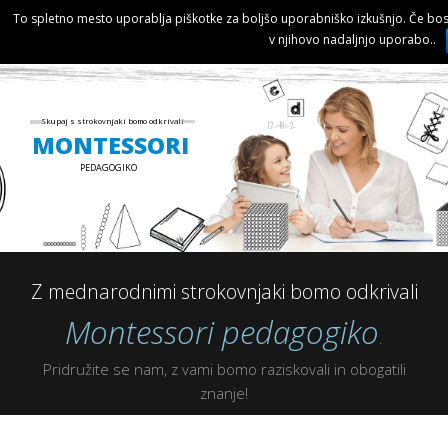
To spletno mesto uporablja piškotke za boljšo uporabniško izkušnjo. Če boste
v njihovo nadaljnjo uporabo..
12-10=2
Skupaj s strokovnjaki bomo odkrivali
MONTESSORI
PEDAGOGIKO
Z mednarodnimi strokovnjaki bomo odkrivali
Montessori pedagogiko
.
Pridružite se nam, z vami bomo raziskovali in obogatili
znanje!