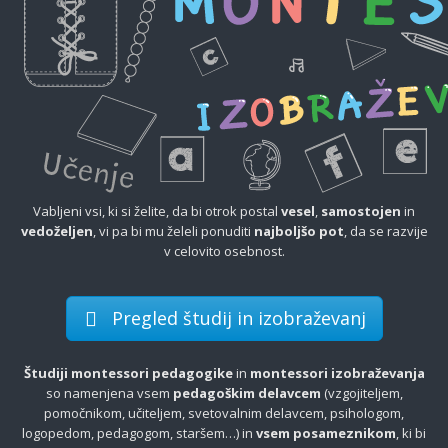
Vabljeni vsi, ki si želite, da bi otrok postal
vesel
,
samostojen
in
vedoželjen
, vi pa bi mu želeli ponuditi
najboljšo pot
, da se razvije
v celovito osebnost.
Pregled študij in izobraževanj
Študiji montessori pedagogike
in
montessori izobraževanja
so namenjena vsem
pedagoškim delavcem
(vzgojiteljem,
pomočnikom, učiteljem, svetovalnim delavcem, psihologom,
logopedom, pedagogom, staršem…) in
vsem posameznikom
, ki bi