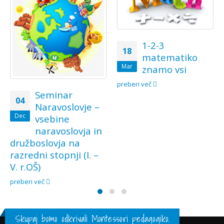
1-2-3
18
matematiko
Mar
znamo vsi
preberi več
Seminar
04
Naravoslovje –
Dec
vsebine
naravoslovja in
družboslovja na
razredni stopnji (I. –
V. r.OŠ)
preberi več
Skupaj bomo odkrivali Montessori pedagogiko.